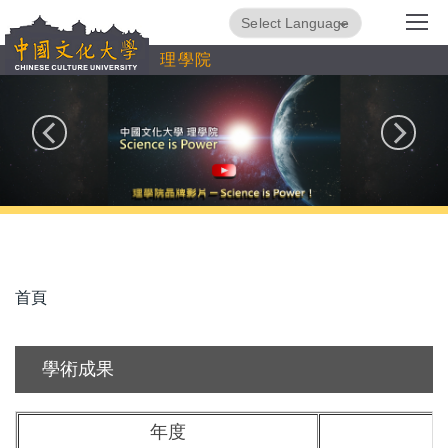
跳
Powered by
Translate
到
理學院
主
要
內
容
區
首頁
學術成果
年度