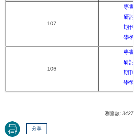
專書
研討
107
期刊
學術
專書
研討
106
期刊
學術
瀏覽數:
3427
分享